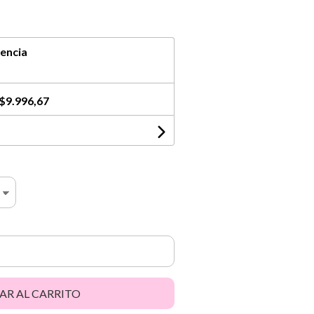
encia
$9.996,67
AR AL CARRITO